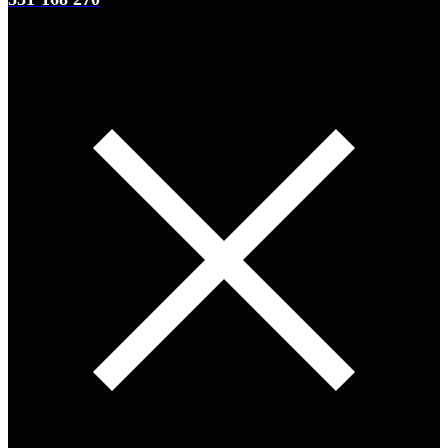
0
0 items