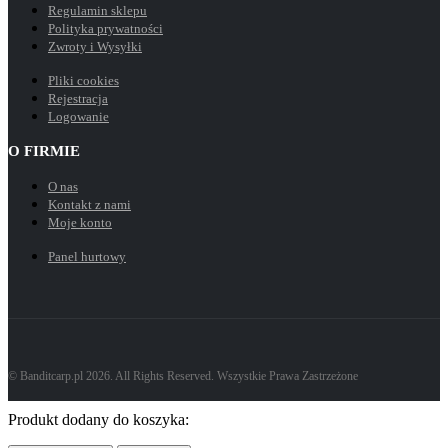
Regulamin sklepu
Polityka prywatności
Zwroty i Wysyłki
Pliki cookies
Rejestracja
Logowanie
O FIRMIE
O nas
Kontakt z nami
Moje konto
Panel hurtowy
© Banditcarp.pl 2026. All Rights Reserved. Wszystkie Prawa Zastrzeżone
Produkt dodany do koszyka: