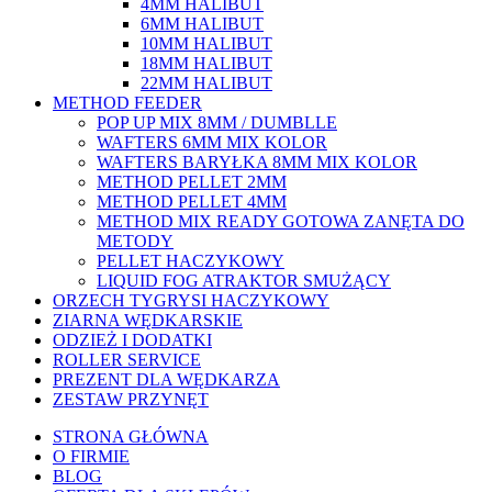
4MM HALIBUT
6MM HALIBUT
10MM HALIBUT
18MM HALIBUT
22MM HALIBUT
METHOD FEEDER
POP UP MIX 8MM / DUMBLLE
WAFTERS 6MM MIX KOLOR
WAFTERS BARYŁKA 8MM MIX KOLOR
METHOD PELLET 2MM
METHOD PELLET 4MM
METHOD MIX READY GOTOWA ZANĘTA DO
METODY
PELLET HACZYKOWY
LIQUID FOG ATRAKTOR SMUŻĄCY
ORZECH TYGRYSI HACZYKOWY
ZIARNA WĘDKARSKIE
ODZIEŻ I DODATKI
ROLLER SERVICE
PREZENT DLA WĘDKARZA
ZESTAW PRZYNĘT
STRONA GŁÓWNA
O FIRMIE
BLOG