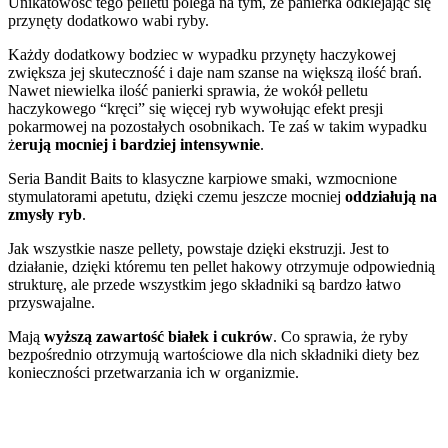
Unikatowość tego pelletu polega na tym, że panierka odklejając się
przynęty dodatkowo wabi ryby.
Każdy dodatkowy bodziec w wypadku przynęty haczykowej
zwiększa jej skuteczność i daje nam szanse na większą ilość brań.
Nawet niewielka ilość panierki sprawia, że wokół pelletu
haczykowego “kręci” się więcej ryb wywołując efekt presji
pokarmowej na pozostałych osobnikach. Te zaś w takim wypadku
ż
erują mocniej i bardziej intensywnie
.
Seria Bandit Baits to klasyczne karpiowe smaki, wzmocnione
stymulatorami apetutu, dzięki czemu jeszcze mocniej
oddziałują na
zmysły ryb
.
Jak wszystkie nasze pellety, powstaje dzięki ekstruzji. Jest to
działanie, dzięki któremu ten pellet hakowy otrzymuje odpowiednią
strukturę, ale przede wszystkim jego składniki są bardzo łatwo
przyswajalne.
Mają
wyższą zawartość białek i cukrów
. Co sprawia, że ryby
bezpośrednio otrzymują wartościowe dla nich składniki diety bez
konieczności przetwarzania ich w organizmie.