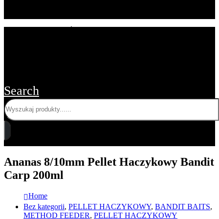
STRONA GŁÓWNA
O FIRMIE
BLOG
OFERTA DLA SKLEPÓW
KONTAKT Z NAMI
Search
Ananas 8/10mm Pellet Haczykowy Bandit
Carp 200ml
Home
Bez kategorii
,
PELLET HACZYKOWY
,
BANDIT BAITS
,
METHOD FEEDER
,
PELLET HACZYKOWY