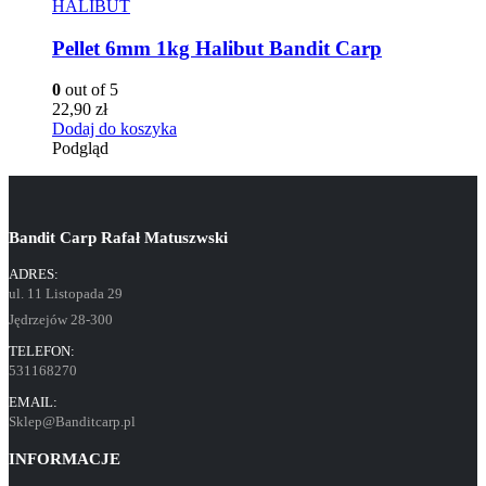
HALIBUT
Pellet 6mm 1kg Halibut Bandit Carp
0
out of 5
22,90
zł
Dodaj do koszyka
Podgląd
Bandit Carp Rafał Matuszwski
ADRES:
ul. 11 Listopada 29
Jędrzejów 28-300
TELEFON:
531168270
EMAIL:
Sklep@Banditcarp.pl
INFORMACJE