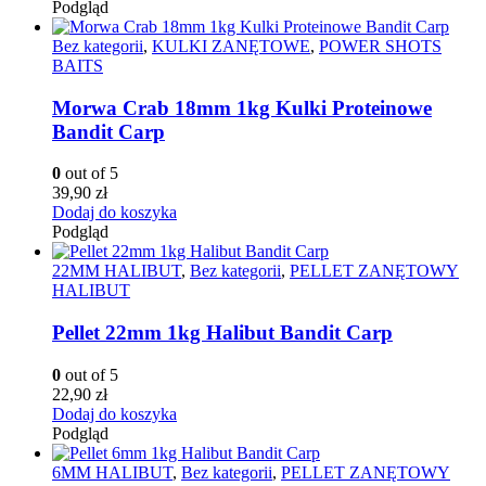
Podgląd
Bez kategorii
,
KULKI ZANĘTOWE
,
POWER SHOTS
BAITS
Morwa Crab 18mm 1kg Kulki Proteinowe
Bandit Carp
0
out of 5
39,90
zł
Dodaj do koszyka
Podgląd
22MM HALIBUT
,
Bez kategorii
,
PELLET ZANĘTOWY
HALIBUT
Pellet 22mm 1kg Halibut Bandit Carp
0
out of 5
22,90
zł
Dodaj do koszyka
Podgląd
6MM HALIBUT
,
Bez kategorii
,
PELLET ZANĘTOWY