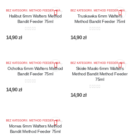
BEZ KATEGORII
,
METHOD FEEDER
,
WAFTERS 6MM MIX KOLOR
BEZ KATEGORII
,
METHOD FEEDER
,
WAFTERS 6MM MIX KOLOR
Halibut 6mm Wafters Method
Truskawka 6mm Wafters
Bandit Feeder 75ml
Method Bandit Feeder 75ml
0
out of 5
0
out of 5
14,90
zł
14,90
zł
BEZ KATEGORII
,
METHOD FEEDER
,
WAFTERS 6MM MIX KOLOR
BEZ KATEGORII
,
METHOD FEEDER
,
WAFTERS 6MM MIX KOLOR
Ochotka 6mm Wafters Method
Skisłe Masło 6mm Wafters
Bandit Feeder 75ml
Method Bandit Method Feeder
75ml
0
out of 5
14,90
zł
0
out of 5
14,90
zł
BEZ KATEGORII
,
METHOD FEEDER
,
WAFTERS 6MM MIX KOLOR
Morwa 6mm Wafters Method
Bandit Method Feeder 75ml