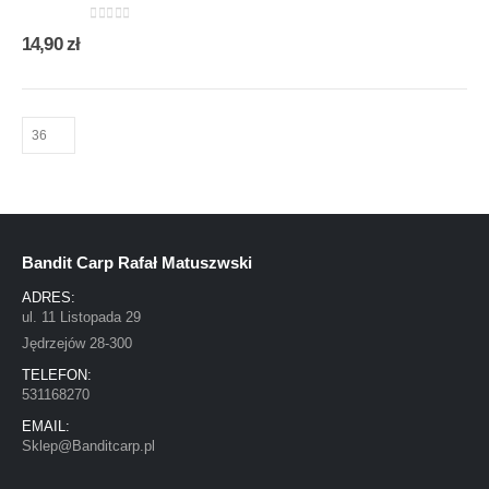
0
out of 5
14,90
zł
Bandit Carp Rafał Matuszwski
ADRES:
ul. 11 Listopada 29
Jędrzejów 28-300
TELEFON:
531168270
EMAIL:
Sklep@Banditcarp.pl