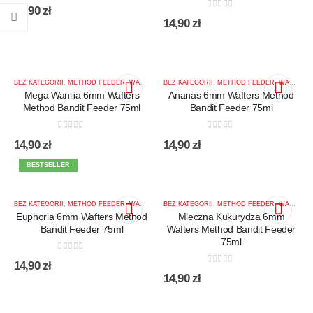
0
out of 5
14,90
zł
0
out of 5
14,90
zł
BEZ KATEGORII
,
METHOD FEEDER
,
WAFTERS 6MM MIX KOLOR
BEZ KATEGORII
,
METHOD FEEDER
,
WAFTERS 6MM MIX KOLOR
Mega Wanilia 6mm Wafters
Ananas 6mm Wafters Method
Method Bandit Feeder 75ml
Bandit Feeder 75ml
0
out of 5
0
out of 5
14,90
zł
14,90
zł
BESTSELLER
BEZ KATEGORII
,
METHOD FEEDER
,
WAFTERS 6MM MIX KOLOR
BEZ KATEGORII
,
METHOD FEEDER
,
WAFTERS 6MM MIX KOLOR
Euphoria 6mm Wafters Method
Mleczna Kukurydza 6mm
Bandit Feeder 75ml
Wafters Method Bandit Feeder
75ml
0
out of 5
14,90
zł
0
out of 5
14,90
zł