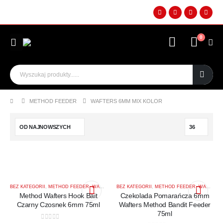
0
METHOD FEEDER
WAFTERS 6MM MIX KOLOR
BEZ KATEGORII
,
METHOD FEEDER
,
WAFTERS 6MM MIX KOLOR
BEZ KATEGORII
,
METHOD FEEDER
,
WAFTERS 6MM MIX KOLOR
Method Wafters Hook Bait
Czekolada Pomarańcza 6mm
Czarny Czosnek 6mm 75ml
Wafters Method Bandit Feeder
75ml