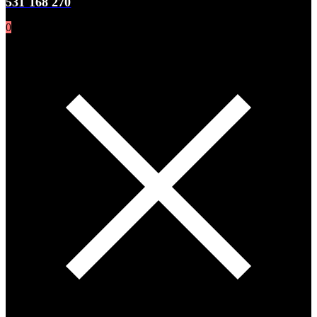
531 168 270
0
0 items