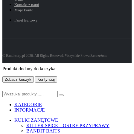
Kontakt z nami
Moje konto
Panel hurtowy
© Banditcarp.pl 2026. All Rights Reserved. Wszystkie Prawa Zastrzeżone
Produkt dodany do koszyka:
Zobacz koszyk
Kontynuuj
KATEGORIE
INFORMACJE
KULKI ZANĘTOWE
KILLER SPICE – OSTRE PRZYPRAWY
BANDIT BAITS