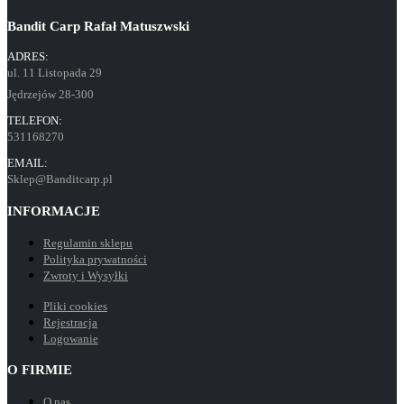
Bandit Carp Rafał Matuszwski
ADRES:
ul. 11 Listopada 29
Jędrzejów 28-300
TELEFON:
531168270
EMAIL:
Sklep@Banditcarp.pl
INFORMACJE
Regulamin sklepu
Polityka prywatności
Zwroty i Wysyłki
Pliki cookies
Rejestracja
Logowanie
O FIRMIE
O nas