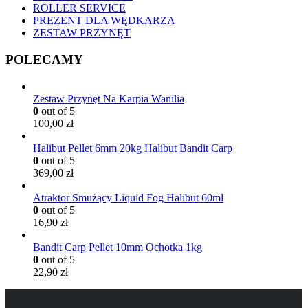
ROLLER SERVICE
PREZENT DLA WĘDKARZA
ZESTAW PRZYNĘT
POLECAMY
Zestaw Przynęt Na Karpia Wanilia
0
out of 5
100,00
zł
Halibut Pellet 6mm 20kg Halibut Bandit Carp
0
out of 5
369,00
zł
Atraktor Smużący Liquid Fog Halibut 60ml
0
out of 5
16,90
zł
Bandit Carp Pellet 10mm Ochotka 1kg
0
out of 5
22,90
zł