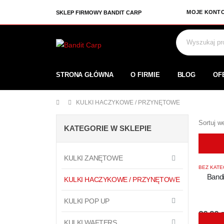
MOJE KONT
SKLEP FIRMOWY BANDIT CARP
STRONA GŁÓWNA
O FIRMIE
BLOG
OF
KULKI HACZYKOWE / PRZYNĘTOWE
Sortuj w
KATEGORIE W SKLEPIE
KULKI ZANĘTOWE
BEZ KATE
Bandi
KULKI HACZYKOWE / PRZYNĘTOWE
KULKI POP UP
26,90
z
KULKI WAFTERS