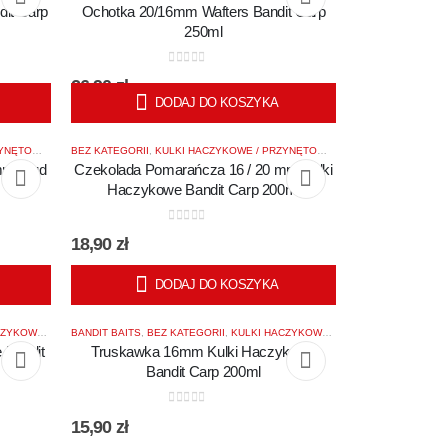
it Carp
Ochotka 20/16mm Wafters Bandit Carp
250ml
0
out of 5
26,90
zł
DODAJ DO KOSZYKA
NĘTOWE
,
POWER SHOTS BAITS
BEZ KATEGORII
,
KULKI HACZYKOWE / PRZYNĘTOWE
,
POWER SHOTS BAITS
 mm Mud
Czekolada Pomarańcza 16 / 20 mm Kulki
S
Haczykowe Bandit Carp 200ml
0
out of 5
18,90
zł
DODAJ DO KOSZYKA
/ PRZYNĘTOWE
BANDIT BAITS
,
BEZ KATEGORII
,
KULKI HACZYKOWE / PRZYNĘTOWE
 Bandit
Truskawka 16mm Kulki Haczykowe
Bandit Carp 200ml
0
out of 5
15,90
zł