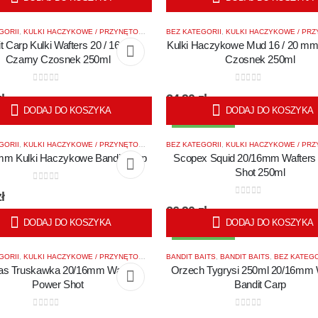
GORII
,
KULKI HACZYKOWE / PRZYNĘTOWE
,
KULKI WAFTERS
BEZ KATEGORII
,
POWER SHOTS BAITS
,
KULKI HACZYKOWE / PRZY
,
POWE
t Carp Kulki Wafters 20 / 16 mm
Kulki Haczykowe Mud 16 / 20 m
Czarny Czosnek 250ml
Czosnek 250ml
0
out of 5
0
out of 5
ł
24,90
zł
DODAJ DO KOSZYKA
DODAJ DO KOSZYKA
BESTSELLER
GORII
,
KULKI HACZYKOWE / PRZYNĘTOWE
,
POWER SHOTS BAITS
BEZ KATEGORII
,
KULKI HACZYKOWE / PRZY
m Kulki Haczykowe Bandit Carp
Scopex Squid 20/16mm Wafters
Shot 250ml
0
out of 5
ł
0
out of 5
26,90
zł
DODAJ DO KOSZYKA
DODAJ DO KOSZYKA
BESTSELLER
GORII
,
KULKI HACZYKOWE / PRZYNĘTOWE
,
KULKI WAFTERS
BANDIT BAITS
,
,
POWER SHOTS BAITS
BANDIT BAITS
,
BEZ KATEGO
,
POWE
as Truskawka 20/16mm Wafters
Orzech Tygrysi 250ml 20/16mm 
Power Shot
Bandit Carp
0
out of 5
0
out of 5