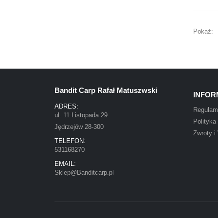
Pokaż:
Bandit Carp Rafał Matuszwski
INFOR
ADRES:
Regulam
ul. 11 Listopada 29
Polityka
Jędrzejów 28-300
Zwroty i
TELEFON:
531168270
EMAIL:
Sklep@Banditcarp.pl