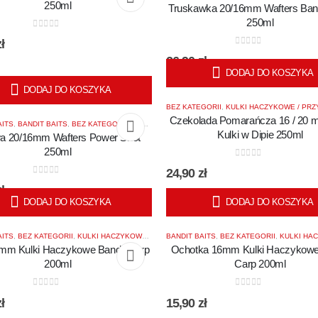
250ml
Truskawka 20/16mm Wafters Band
250ml
0
out of 5
ł
0
out of 5
26,90
zł
DODAJ DO KOSZYKA
DODAJ DO KOSZYKA
BEZ KATEGORII
,
KULKI HACZYKOWE / PRZY
Czekolada Pomarańcza 16 / 20
AITS
,
BANDIT BAITS
,
BEZ KATEGORII
,
KULKI HACZYKOWE / PRZYNĘTOWE
,
KULKI WAFTER
Kulki w Dipie 250ml
a 20/16mm Wafters Power Shot
250ml
0
out of 5
24,90
zł
0
out of 5
ł
DODAJ DO KOSZYKA
DODAJ DO KOSZYKA
AITS
,
BEZ KATEGORII
,
KULKI HACZYKOWE / PRZYNĘTOWE
BANDIT BAITS
,
BEZ KATEGORII
,
KULKI HACZYKOWE 
mm Kulki Haczykowe Bandit Carp
Ochotka 16mm Kulki Haczykowe
200ml
Carp 200ml
0
out of 5
0
out of 5
ł
15,90
zł