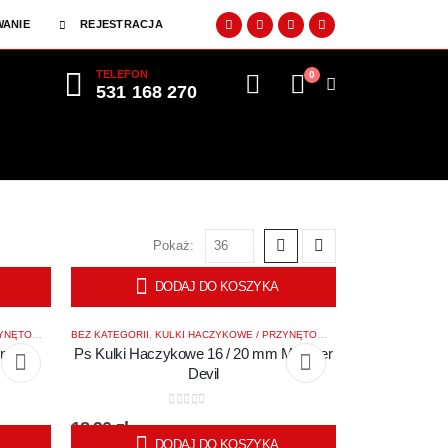
ANIE
REJESTRACJA
TELEFON
0
531 168 270
Pokaż:
DODAJ DO KOSZYKA
NĘTOWE
R SHOTS BAITS
,
POWER SHOTS BAITS
BEZ KATEGORII
,
KULKI HACZYKOWE / PRZYNĘTOWE
,
POWER SHOTS BAITS
0 mm
Ps Kulki Haczykowe 16 / 20 mm Monster
Devil
0
out of 5
18,90
zł
DODAJ DO KOSZYKA