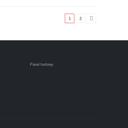
1
2
Panel hurtowy