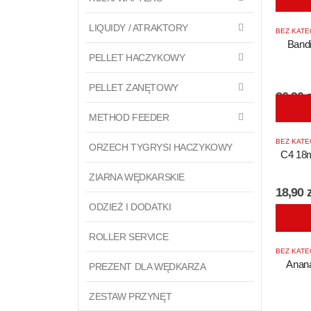
LIQUIDY / ATRAKTORY
BEZ KATE
Bandi
PELLET HACZYKOWY
PELLET ZANĘTOWY
26,90
z
METHOD FEEDER
BEZ KATE
ORZECH TYGRYSI HACZYKOWY
C4 18m
ZIARNA WĘDKARSKIE
18,90
z
ODZIEŻ I DODATKI
ROLLER SERVICE
BEZ KATE
Anan
PREZENT DLA WĘDKARZA
ZESTAW PRZYNĘT