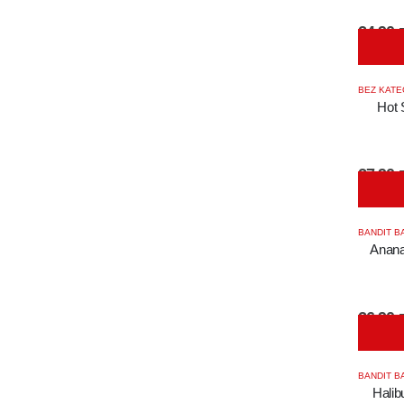
24,90
z
BEZ KATE
Hot 
27,90
z
BANDIT B
Anana
26,90
z
BANDIT B
Halib