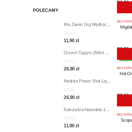
26,90
z
POLECAMY
BEZ KATE
Mix Ziaren 1kg Wędkarskich
Migda
0
out of 5
11,90
zł
26,90
z
Orzech Tygrysi 250ml 20/16mm Wafters Bandit Carp
BEST
0
out of 5
26,90
zł
BEZ KATE
Hot Or
Atraktor Power Shot Liquid Monster Devil 300ml
27,90
z
0
out of 5
26,90
zł
Kukurydza Naturalna 1kg Gotowa Wędkarska
BEZ KATE
Scope
0
out of 5
11,90
zł