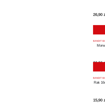
26,90
z
BANDIT B
Morw
26,90
z
BANDIT B
Rak 16
15,90
z