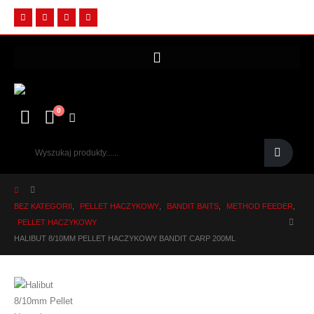
0
BEZ KATEGORII
,
PELLET HACZYKOWY
,
BANDIT BAITS
,
METHOD FEEDER
,
PELLET HACZYKOWY
HALIBUT 8/10MM PELLET HACZYKOWY BANDIT CARP 200ML