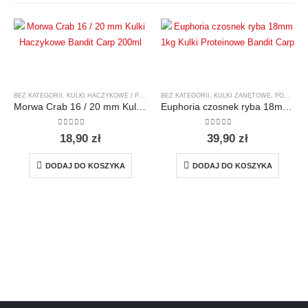
BEZ KATEGORII
,
KULKI HACZYKOWE / PRZYNĘTOWE
BEZ KATEGORII
,
POWER SHOTS BAITS
,
KULKI ZANĘTOWE
,
POWER SHOTS BAITS
Morwa Crab 16 / 20 mm Kulki Haczykowe Bandit Carp 200ml
Euphoria czosnek ryba 18mm 1kg Kulki Proteinowe Bandit Carp
0
out of 5
0
out of 5
18,90
zł
39,90
zł
DODAJ DO KOSZYKA
DODAJ DO KOSZYKA