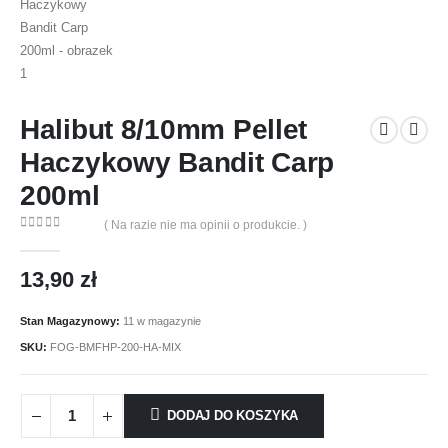
Halibut 8/10mm Pellet
Haczykowy Bandit Carp
200ml
( Na razie nie ma opinii o produkcie. )
0
out of 5
13,90
zł
Stan Magazynowy:
11 w magazynie
SKU:
FOG-BMFHP-200-HA-MIX
DODAJ DO KOSZYKA