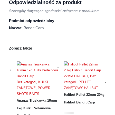
Odpowiedzialność za produkt
Szczegóły dotyczące zgodności związane z produktem
Podmiot odpowiedzialny
Nazwa:
Bandit Carp
Zobacz także
22MM HALIBUT
,
Bez
Bez kategorii
,
KULKI
kategorii
,
PELLET
ZANĘTOWE
,
POWER
ZANĘTOWY HALIBUT
SHOTS BAITS
Halibut Pellet 22mm 20kg
Ananas Truskawka 18mm
Halibut Bandit Carp
Be
1kg Kulki Proteinowe
Pe