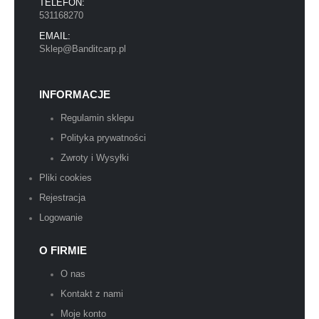
TELEFON:
531168270
EMAIL:
Sklep@Banditcarp.pl
INFORMACJE
Regulamin sklepu
Polityka prywatności
Zwroty i Wysyłki
Pliki cookies
Rejestracja
Logowanie
O FIRMIE
O nas
Kontakt z nami
Moje konto