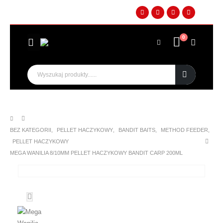
0
BEZ KATEGORII
,
PELLET HACZYKOWY
,
BANDIT BAITS
,
METHOD FEEDER
,
PELLET HACZYKOWY
MEGA WANILIA 8/10MM PELLET HACZYKOWY BANDIT CARP 200ML