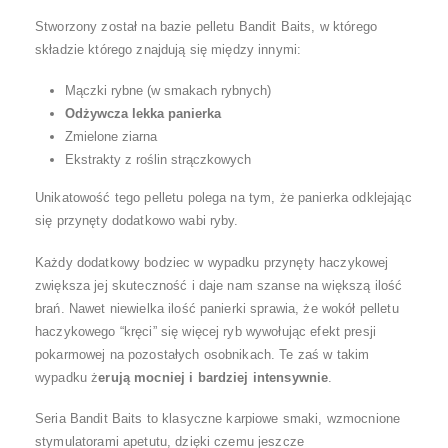
Stworzony został na bazie pelletu Bandit Baits, w którego
składzie którego znajdują się między innymi:
Mączki rybne (w smakach rybnych)
Odżywcza lekka panierka
Zmielone ziarna
Ekstrakty z roślin strączkowych
Unikatowość tego pelletu polega na tym, że panierka odklejając
się przynęty dodatkowo wabi ryby.
Każdy dodatkowy bodziec w wypadku przynęty haczykowej
zwiększa jej skuteczność i daje nam szanse na większą ilość
brań. Nawet niewielka ilość panierki sprawia, że wokół pelletu
haczykowego “kręci” się więcej ryb wywołując efekt presji
pokarmowej na pozostałych osobnikach. Te zaś w takim
wypadku ż
erują mocniej i bardziej intensywnie
.
Seria Bandit Baits to klasyczne karpiowe smaki, wzmocnione
stymulatorami apetutu, dzięki czemu jeszcze