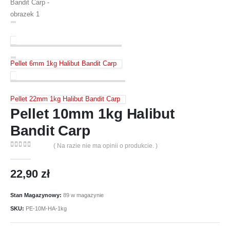
Pellet 6mm 1kg Halibut Bandit Carp
Pellet 22mm 1kg Halibut Bandit Carp
Pellet 10mm 1kg Halibut
Bandit Carp
( Na razie nie ma opinii o produkcie. )
0
out of 5
22,90
zł
Stan Magazynowy:
89 w magazynie
SKU:
PE-10M-HA-1kg