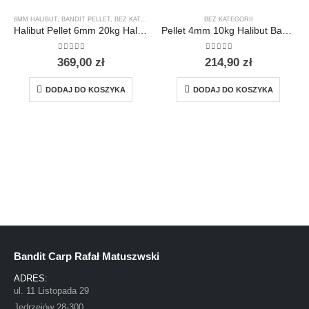
6MM HALIBUT
,
BANDIT PELLET
,
BEZ KATEGORII
,
PELLET ZANĘTOWY HALIBUT
BEZ KATEGORII
Halibut Pellet 6mm 20kg Halibut Bandit Carp
Pellet 4mm 10kg Halibut Bandit Carp
0
out of 5
0
out of 5
369,00
zł
214,90
zł
DODAJ DO KOSZYKA
DODAJ DO KOSZYKA
Bandit Carp Rafał Matuszwski
ADRES:
ul. 11 Listopada 29
Jędrzejów 28-300