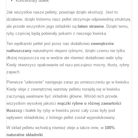
Koncentraty białek
Jak wszystkie nasze pellety, powstaje dzięki ekstruzji. Jest to
działanie, dzięki któremu nasz pellet otrzymuje odpowiednią strukturę,
ale przede wszystkim jego składniki są
łatwo strawne
. Dzięki temu,
ryby częściej będą pobierały pokarm z naszego łowiska.
Ten wędkarski pellet jest przez nas dodatkowo
zewnętrznie
natłuszczany
naturalnymi olejami rybnymi, dzięki czemu nie tylko
dłużej rozpuszcza się w wodzie ale również dodatkowo wabi ryby.
Kiedy otworzysz opakowanie od razu poczujesz mocny, tłusty, rybny
zapach.
Pierwsze “uderzenie” następuje zaraz po umieszczeniu go w łowisku.
Kiedy oleje z zewnętrznej warstwy pelletu rozejdą się w łowisku
zaczynają uwalniane być składniki główne. Wśród nich przede
wszystkim wysokiej jakości
mączki rybne o różnej zawartości
tłuszczy
i białek by ryby w łowisku przez cały czas były pod
wpływem składników, z którego pellet został wyprodukowany.
W skład pelletu wchodzą również oleje a także inne, w
100%
naturalne składniki
.