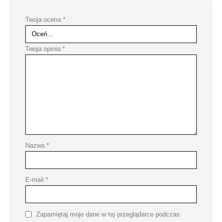
Twoja ocena
*
Twoja opinia
*
Nazwa
*
E-mail
*
Zapamiętaj moje dane w tej przeglądarce podczas