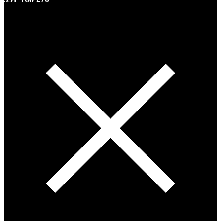
0
0 items