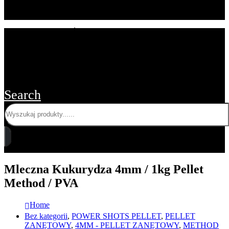
STRONA GŁÓWNA
O FIRMIE
BLOG
OFERTA DLA SKLEPÓW
KONTAKT Z NAMI
Search
Mleczna Kukurydza 4mm / 1kg Pellet
Method / PVA
Home
Bez kategorii
,
POWER SHOTS PELLET
,
PELLET
ZANĘTOWY
,
4MM - PELLET ZANĘTOWY
,
METHOD