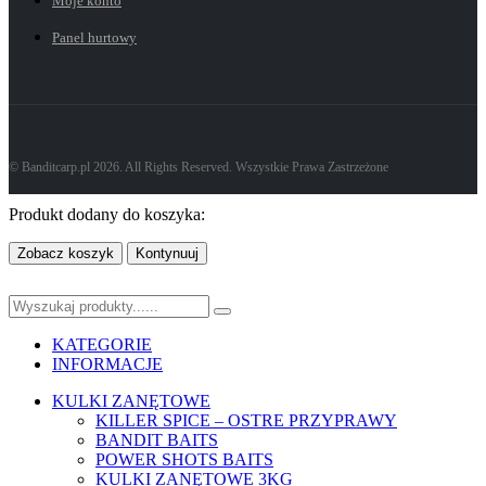
Moje konto
Panel hurtowy
© Banditcarp.pl 2026. All Rights Reserved. Wszystkie Prawa Zastrzeżone
Produkt dodany do koszyka:
Zobacz koszyk
Kontynuuj
KATEGORIE
INFORMACJE
KULKI ZANĘTOWE
KILLER SPICE – OSTRE PRZYPRAWY
BANDIT BAITS
POWER SHOTS BAITS
KULKI ZANĘTOWE 3KG