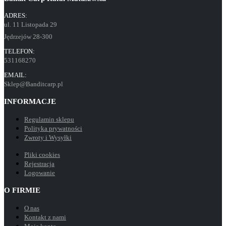
ADRES:
ul. 11 Listopada 29
Jędrzejów 28-300
TELEFON:
531168270
EMAIL:
Sklep@Banditcarp.pl
INFORMACJE
Regulamin sklepu
Polityka prywatności
Zwroty i Wysyłki
Pliki cookies
Rejestracja
Logowanie
O FIRMIE
O nas
Kontakt z nami