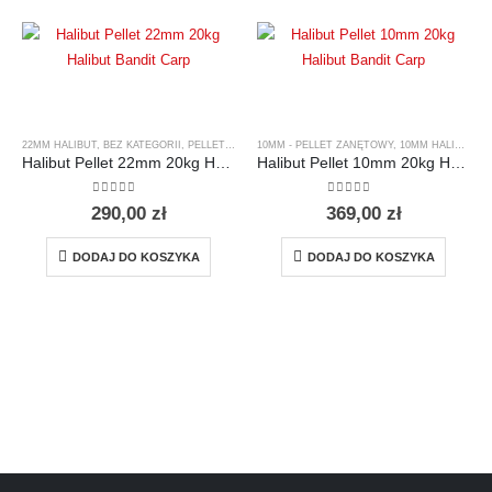
22MM HALIBUT
,
BEZ KATEGORII
,
PELLET ZANĘTOWY HALIBUT
10MM - PELLET ZANĘTOWY
,
10MM HALIBUT
,
B
Halibut Pellet 22mm 20kg Halibut Bandit Carp
Halibut Pellet 10mm 20kg Halibut Bandit Carp
0
out of 5
0
out of 5
290,00
zł
369,00
zł
DODAJ DO KOSZYKA
DODAJ DO KOSZYKA