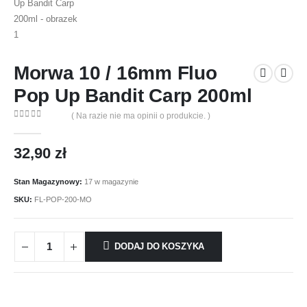
Morwa 10 / 16mm Fluo
Pop Up Bandit Carp 200ml
( Na razie nie ma opinii o produkcie. )
0
out of 5
32,90
zł
Stan Magazynowy:
17 w magazynie
SKU:
FL-POP-200-MO
DODAJ DO KOSZYKA