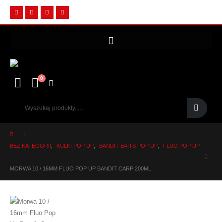
0
BEZ KATEGORII
,
KULKI POP UP
,
BANDIT BAITS POP UP
,
FLUO POP UP
MORWA 10 / 16MM FLUO POP UP BANDIT CARP 200ML