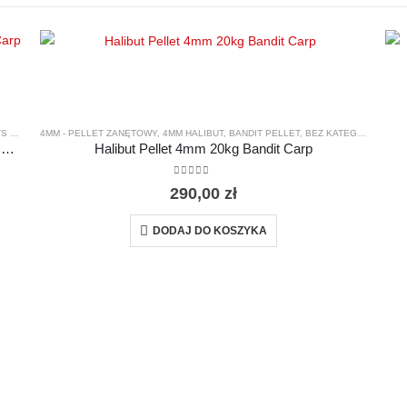
ITS
4MM - PELLET ZANĘTOWY
,
4MM HALIBUT
,
BANDIT PELLET
,
BEZ KATEGORII
,
PELL
Morwa Crab 16 / 20 mm Kulki Haczykowe Bandit Carp 200ml
Halibut Pellet 4mm 20kg Bandit Carp
0
out of 5
290,00
zł
DODAJ DO KOSZYKA