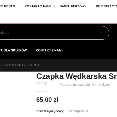
JE KONTO
KONTAKT Z NAMI
PANEL HURTOWY
REJESTRACJ
TA DLA SKLEPÓW
KONTAKT Z NAMI
ĘDKARSKA SNAP CZARNA
Czapka Wędkarska S
( Na razie nie ma opinii o produkcie. )
0
out of 5
65,00
zł
Stan Magazynowy:
15 w magazynie