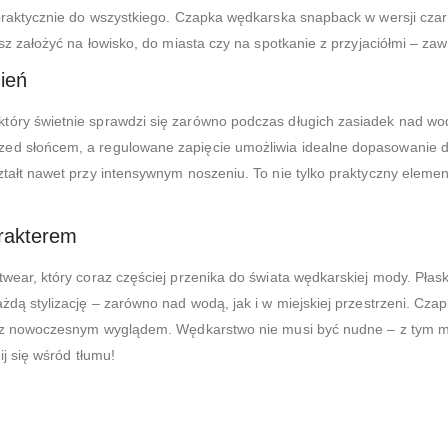
 praktycznie do wszystkiego. Czapka wędkarska snapback w wersji cza
sz założyć na łowisko, do miasta czy na spotkanie z przyjaciółmi – za
ień
óry świetnie sprawdzi się zarówno podczas długich zasiadek nad wod
ed słońcem, a regulowane zapięcie umożliwia idealne dopasowanie do 
tałt nawet przy intensywnym noszeniu. To nie tylko praktyczny element
arakterem
ear, który coraz częściej przenika do świata wędkarskiej mody. Płaski
żdą stylizację – zarówno nad wodą, jak i w miejskiej przestrzeni. Cz
ia z nowoczesnym wyglądem. Wędkarstwo nie musi być nudne – z tym 
ij się wśród tłumu!