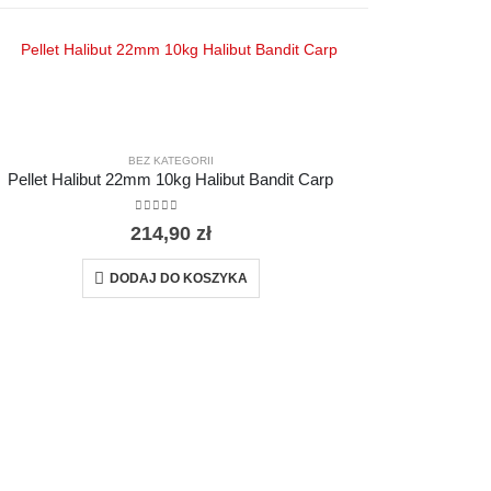
ET ZANĘTOWY
,
PELLET ZANĘTOWY HALIBUT
BEZ KATEGORII
Pellet Halibut 22mm 10kg Halibut Bandit Carp
0
out of 5
214,90
zł
DODAJ DO KOSZYKA
Pelle