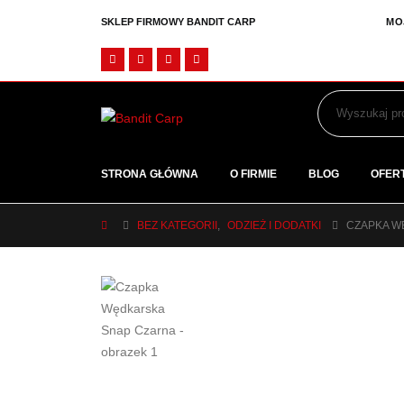
MO
SKLEP FIRMOWY BANDIT CARP
STRONA GŁÓWNA
O FIRMIE
BLOG
OFER
BEZ KATEGORII
,
ODZIEŻ I DODATKI
CZAPKA W