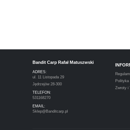
Bandit Carp Rafał Matuszwski
INFOR
ADRES:
Regulam
ul. 11 Listopada 29
Polityka
Jędrzejów 28-300
Zwroty i
TELEFON:
531168270
EMAIL:
Sklep@Banditcarp.pl