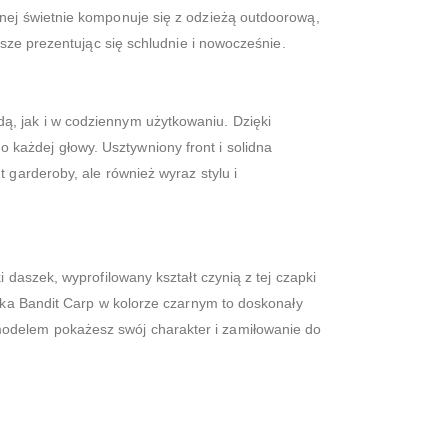
rnej świetnie komponuje się z odzieżą outdoorową,
wsze prezentując się schludnie i nowocześnie.
ą, jak i w codziennym użytkowaniu. Dzięki
każdej głowy. Usztywniony front i solidna
 garderoby, ale również wyraz stylu i
 daszek, wyprofilowany kształt czynią z tej czapki
apka Bandit Carp w kolorze czarnym to doskonały
modelem pokażesz swój charakter i zamiłowanie do