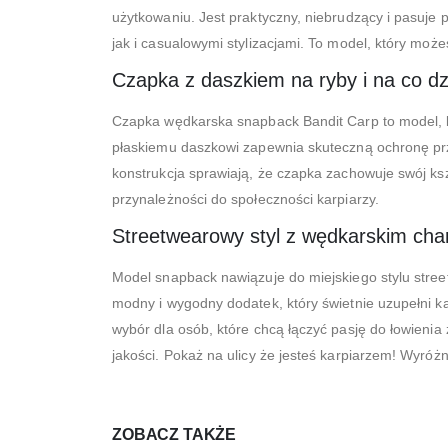
użytkowaniu. Jest praktyczny, niebrudzący i pasuje
jak i casualowymi stylizacjami. To model, który może
Czapka z daszkiem na ryby i na co dz
Czapka wędkarska snapback Bandit Carp to model, kt
płaskiemu daszkowi zapewnia skuteczną ochronę prz
konstrukcja sprawiają, że czapka zachowuje swój ksz
przynależności do społeczności karpiarzy.
Streetwearowy styl z wędkarskim ch
Model snapback nawiązuje do miejskiego stylu streetw
modny i wygodny dodatek, który świetnie uzupełni ka
wybór dla osób, które chcą łączyć pasję do łowien
jakości. Pokaż na ulicy że jesteś karpiarzem! Wyróżn
ZOBACZ TAKŻE