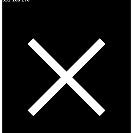
0
0 items