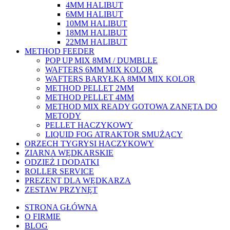
4MM HALIBUT
6MM HALIBUT
10MM HALIBUT
18MM HALIBUT
22MM HALIBUT
METHOD FEEDER
POP UP MIX 8MM / DUMBLLE
WAFTERS 6MM MIX KOLOR
WAFTERS BARYŁKA 8MM MIX KOLOR
METHOD PELLET 2MM
METHOD PELLET 4MM
METHOD MIX READY GOTOWA ZANĘTA DO
METODY
PELLET HACZYKOWY
LIQUID FOG ATRAKTOR SMUŻĄCY
ORZECH TYGRYSI HACZYKOWY
ZIARNA WĘDKARSKIE
ODZIEŻ I DODATKI
ROLLER SERVICE
PREZENT DLA WĘDKARZA
ZESTAW PRZYNĘT
STRONA GŁÓWNA
O FIRMIE
BLOG