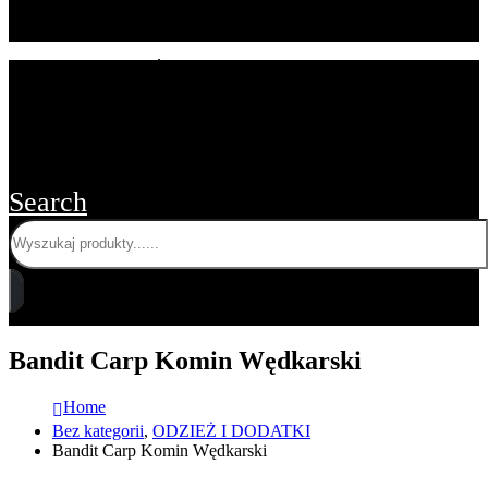
STRONA GŁÓWNA
O FIRMIE
BLOG
OFERTA DLA SKLEPÓW
KONTAKT Z NAMI
Search
Bandit Carp Komin Wędkarski
Home
Bez kategorii
,
ODZIEŻ I DODATKI
Bandit Carp Komin Wędkarski