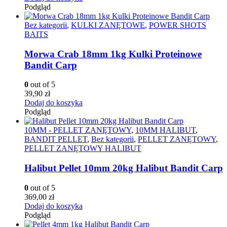
Podgląd
Bez kategorii
,
KULKI ZANĘTOWE
,
POWER SHOTS
BAITS
Morwa Crab 18mm 1kg Kulki Proteinowe
Bandit Carp
0
out of 5
39,90
zł
Dodaj do koszyka
Podgląd
10MM - PELLET ZANĘTOWY
,
10MM HALIBUT
,
BANDIT PELLET
,
Bez kategorii
,
PELLET ZANĘTOWY
,
PELLET ZANĘTOWY HALIBUT
Halibut Pellet 10mm 20kg Halibut Bandit Carp
0
out of 5
369,00
zł
Dodaj do koszyka
Podgląd