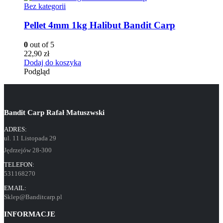
Bez kategorii
Pellet 4mm 1kg Halibut Bandit Carp
0
out of 5
22,90
zł
Dodaj do koszyka
Podgląd
Bandit Carp Rafał Matuszwski
ADRES:
ul. 11 Listopada 29
Jędrzejów 28-300
TELEFON:
531168270
EMAIL:
Sklep@Banditcarp.pl
INFORMACJE