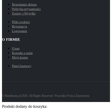
Regulamin sklepu
Polityka prywatności
Zwroty i Wysyłki
Pliki cookies
Rejestracja
Logowanie
O FIRMIE
O nas
Kontakt z nami
Moje konto
Panel hurtowy
© Banditcarp.pl 2026. All Rights Reserved. Wszystkie Prawa Zastrzeżone
Produkt dodany do koszyka: